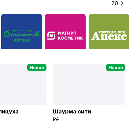
20
Доктор Столетов
Магнит Косметик
Апекс
Новое
Новое
пицуха
Шаурма сити
₽₽
Перекрёсток Кафе
Кондитерская Золотой колос
Магнит Семейный