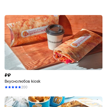
₽₽
Вкуснолюбов kiosk
200