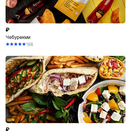
₽
Чебурекми
188
₽