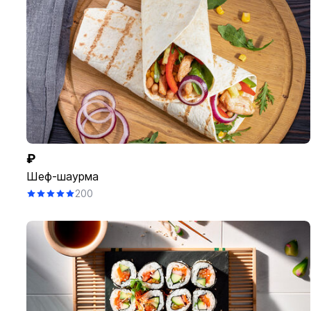
₽
Шеф-шаурма
200