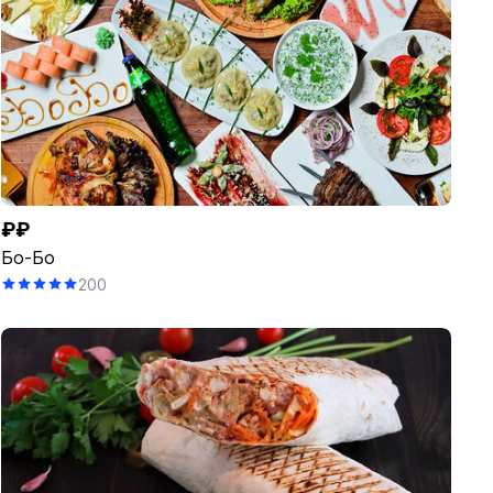
₽₽
Бо-Бо
200