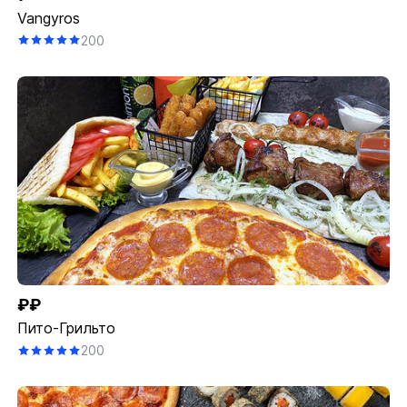
Vangyros
200
₽₽
Пито-Грильто
200