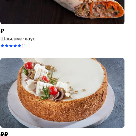
₽
Шаверма-хаус
11
₽₽