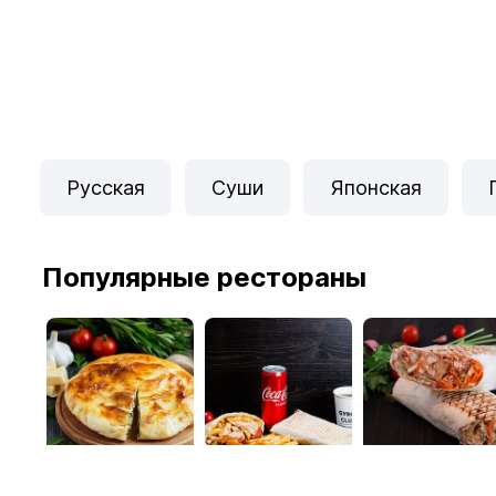
Русская
Суши
Японская
Популярные рестораны
Осетинка
My Gyros Club
Шаверма-хаус