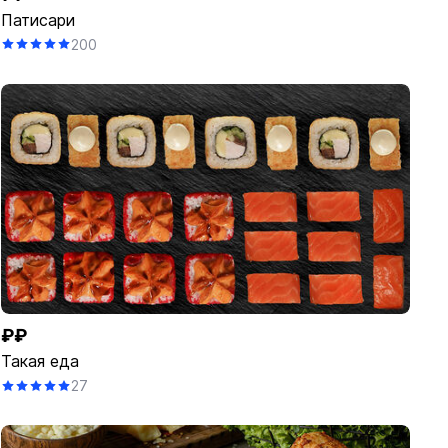
Патисари
200
₽₽
Такая еда
27