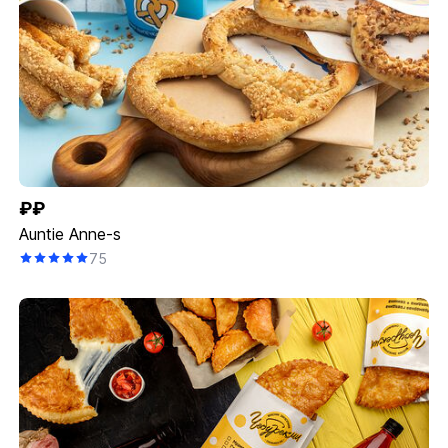
₽₽
Auntie Anne-s
75