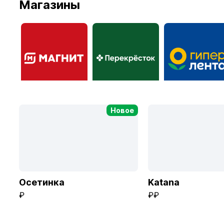
Магазины
Шаурма
Разные вкусы
Вкуснолюбов kio
Магнит
Перекрёсток
Гипер Лента
Новое
Осетинка
Katana
₽
₽₽
Аптека Алоэ
Подружка
МПР