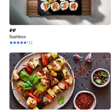
₽₽
Sushibox
114