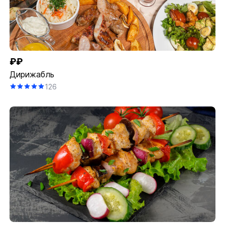
₽₽
Дирижабль
126