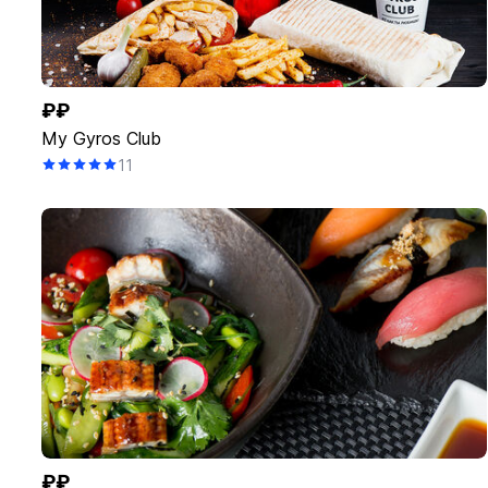
₽₽
My Gyros Club
11
₽₽