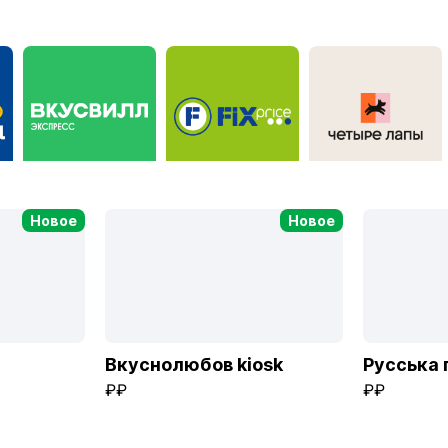
sk
ВкусВилл Экспресс
Fix Price
Четыре Лапы
Новое
Новое
Вкуснолюбов kiosk
Русська 
₽₽
₽₽
ВкусВилл Сгоряча
Кантата
Пятёрочка