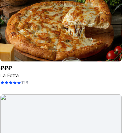
₽₽₽
La Fetta
126