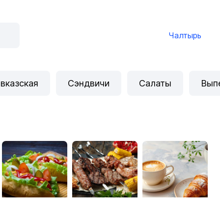
Чалтырь
вказская
Сэндвичи
Салаты
Вып
Шаурма плюс
Мангал Кебаб
Yasno coffee