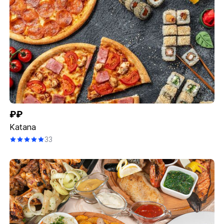
₽₽
Katana
33