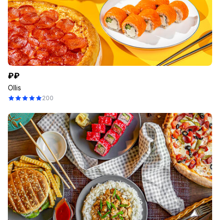
₽₽
Ollis
200