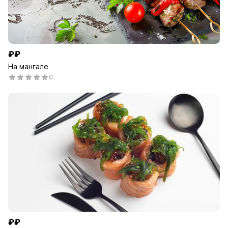
₽₽
На мангале
0
₽₽