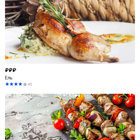
₽₽₽
Ель
45