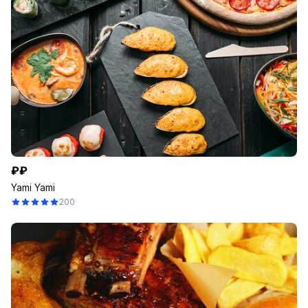
₽₽
Yami Yami
200