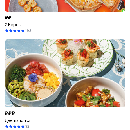
₽₽
2 Берега
193
₽₽₽
Две палочки
32