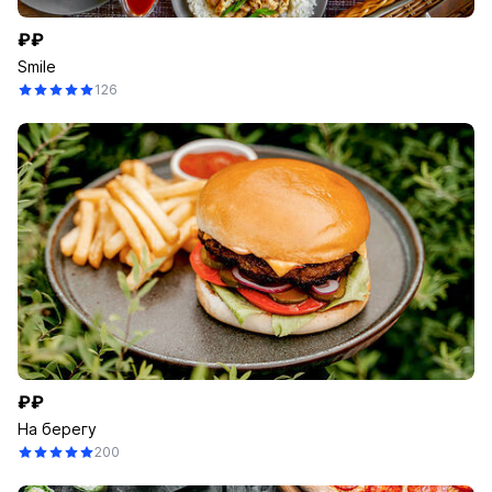
₽₽
Smile
126
₽₽
На берегу
200