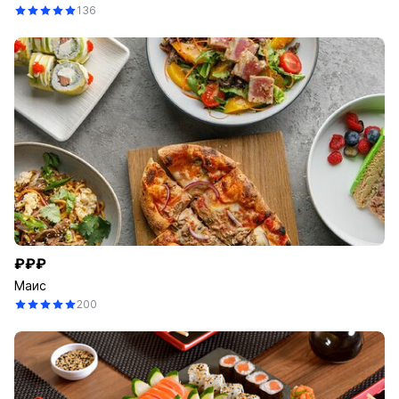
136
₽₽₽
Маис
200