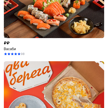
₽₽
Васаби
98