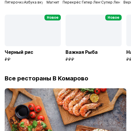
Пятерочка
Азбука вкуса
Магнит
Перекрёсток
Гипер Лента
Супер Лента
Вер
Новое
Новое
Черный рис
Важная Рыба
Н
₽₽
₽₽₽
₽
Все рестораны В Комарово