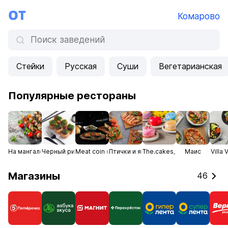
Комарово
Стейки
Русская
Суши
Вегетарианская
Популярные рестораны
На мангале
Черный рис
Meat coin country club
Птички и ягоды
The.cakes_spb
Маис
Villa 
Магазины
46