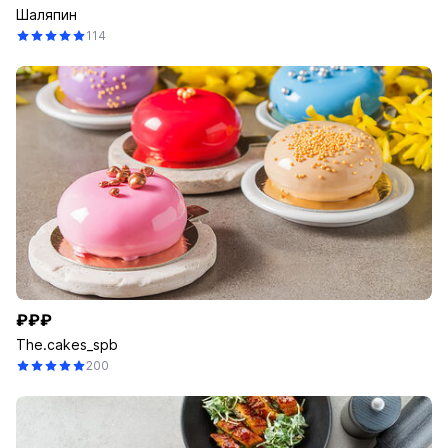
Шаляпин
114
₽₽₽
The.cakes_spb
200