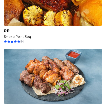
₽₽
Smoke Point Bbq
54