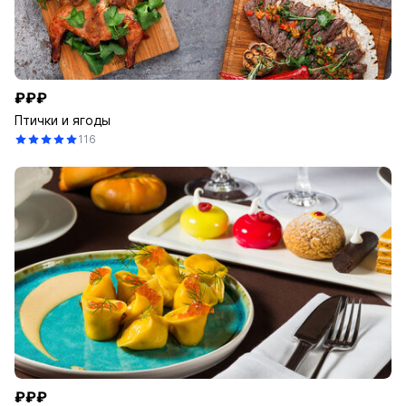
₽₽₽
Птички и ягоды
116
₽₽₽