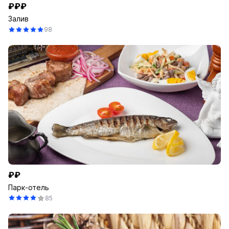
₽₽₽
Залив
98
₽₽
Парк-отель
85