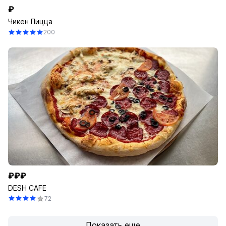
₽
Чикен Пицца
200
₽₽₽
DESH CAFE
72
Показать еще