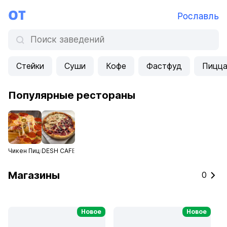
Рославль
Стейки
Суши
Кофе
Фастфуд
Пицц
Популярные рестораны
Чикен Пицца
DESH CAFE
Магазины
0
Новое
Новое