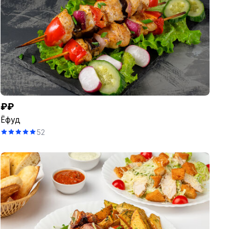
₽₽
Ёфуд
52