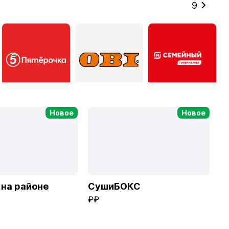
9
Пятёрочка
ОБИ
Магнит Семейный
Новое
Новое
на районе
СушиБОКС
₽₽