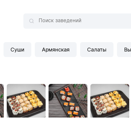
Суши
Армянская
Салаты
Вы
СушиБОКС
Ролл Бери
СушиБОКС