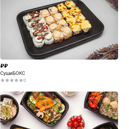
₽₽
СушиБОКС
0