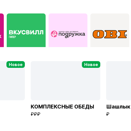
к
ВкусВилл Гипер
Подружка
ОБИ
Новое
Новое
КОМПЛЕКСНЫЕ ОБЕДЫ
Шашлык 
₽₽₽
₽