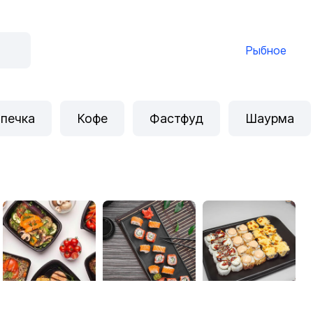
Рыбное
печка
Кофе
Фастфуд
Шаурма
КОМПЛЕКСНЫЕ ОБЕДЫ
Ролл Бери
СушиБОКС