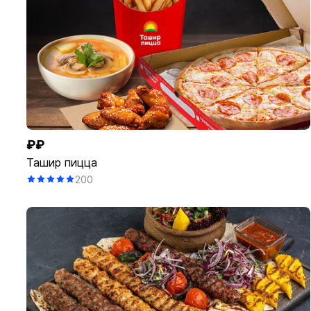
₽₽
Ташир пицца
200