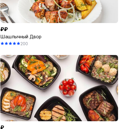
₽₽
Шашлычный Двор
200
₽