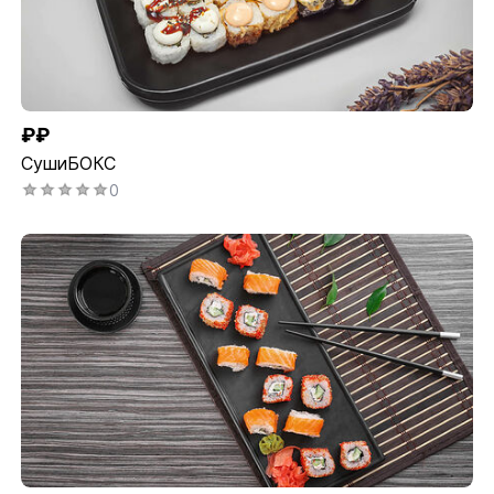
₽₽
СушиБОКС
0