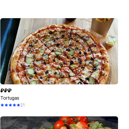
₽₽₽
Tortugas
21