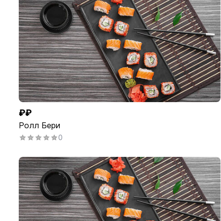
₽₽
Ролл Бери
0