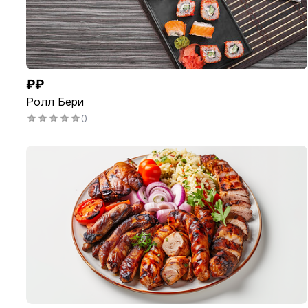
₽₽
Ролл Бери
0