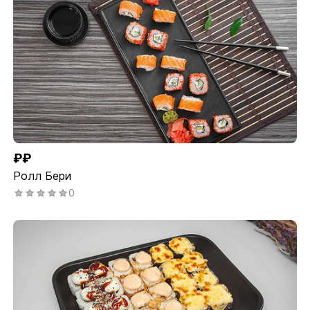
₽₽
Ролл Бери
0