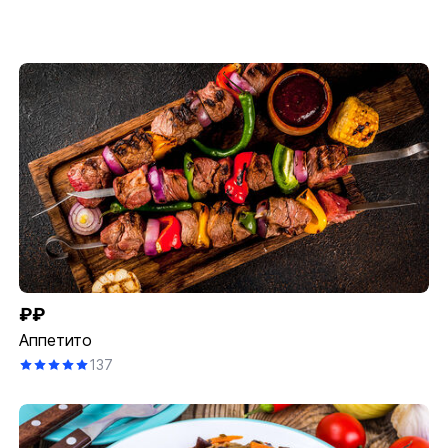
₽₽
Аппетито
137