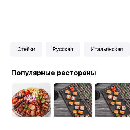
Стейки
Русская
Итальянская
Популярные рестораны
Шашлык на районе
Ролл Бери
Ролл Бери