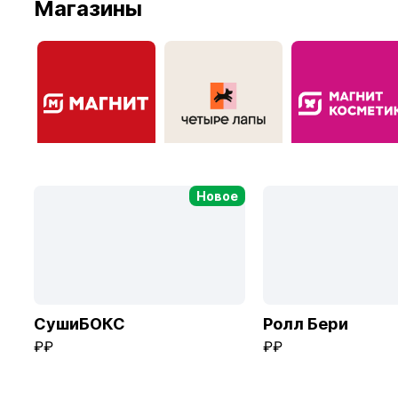
Магазины
Перец
Аппетито
Ташир пицца
Магнит
Четыре Лапы
Магнит Космети
Новое
СушиБОКС
Ролл Бери
₽₽
₽₽