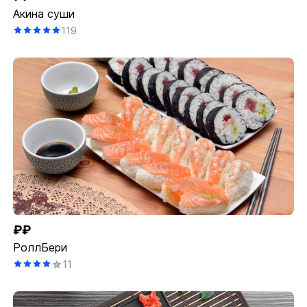
Акина суши
119
₽₽
РоллБери
11