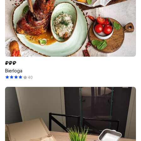
₽₽₽
Bierloga
40