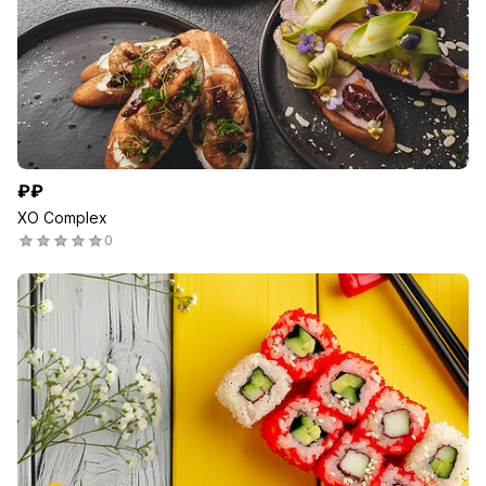
₽₽
XO Complex
0