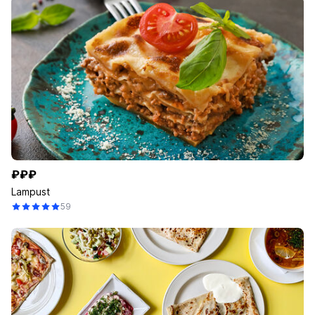
₽₽₽
Lampust
59