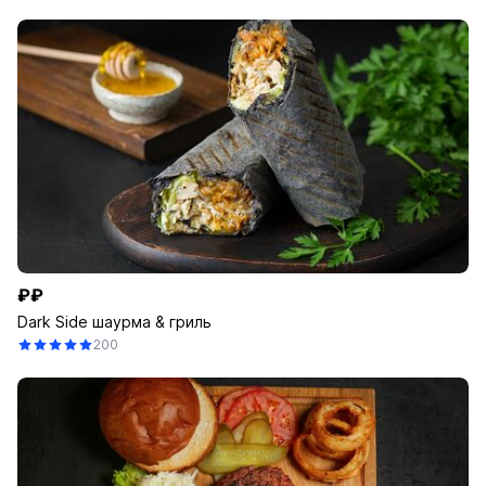
₽₽
Dark Side шаурма & гриль
200