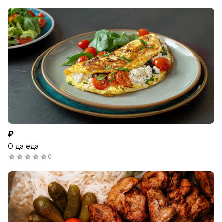
₽
О да еда
0