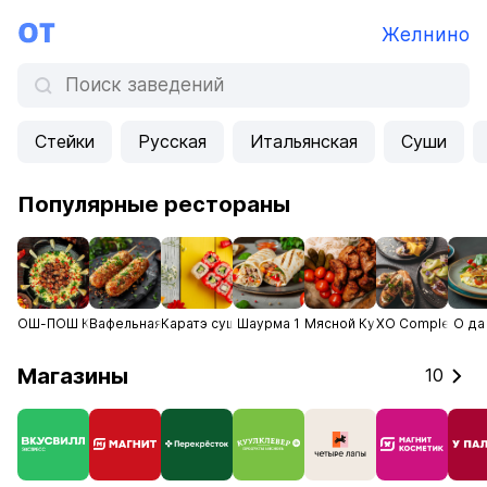
Желнино
Стейки
Русская
Итальянская
Суши
Популярные рестораны
ОШ-ПОШ Кафе халяль
Вафельная фантазия
Каратэ суши
Шаурма 1
Мясной Кусок
XO Complex
О да
Магазины
10