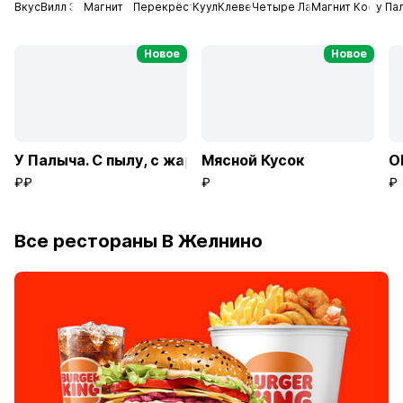
ВкусВилл Экспресс
Магнит
Перекрёсток
КуулКлевер. Продукты МясновЪ
Четыре Лапы
Магнит Космети
у Па
Новое
Новое
У Палыча. С пылу, с жару!
Мясной Кусок
О
₽₽
₽
₽
Все рестораны В Желнино