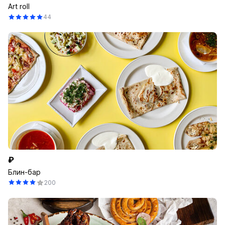
Art roll
44
₽
Блин-бар
200