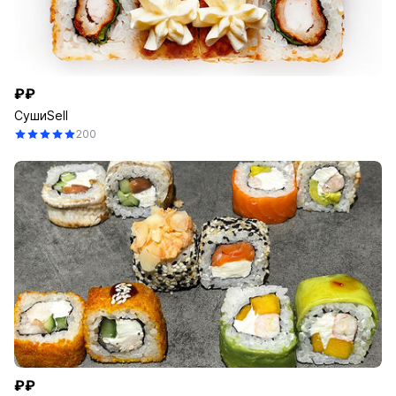
₽₽
СушиSell
200
₽₽