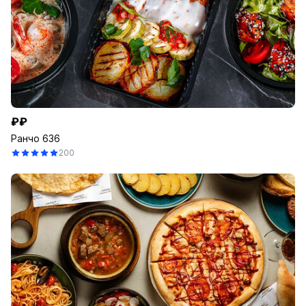
₽₽
Ранчо 636
200