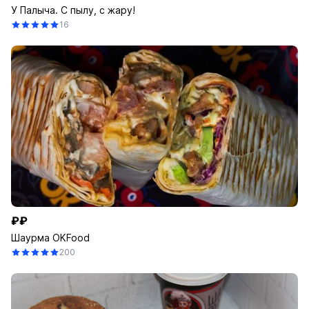
У Палыча. С пылу, с жару!
16
₽₽
Шаурма OKFood
200