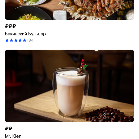
₽₽₽
Бакинский Бульвар
184
₽₽
Mr. Кlёn