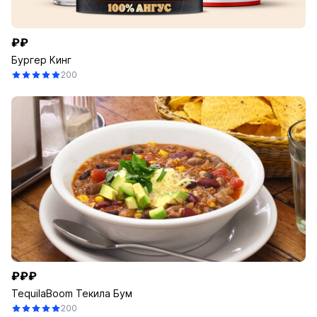
₽₽
Бургер Кинг
200
₽₽₽
TequilaBoom Текила Бум
200