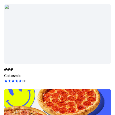
₽₽₽
Cakesmile
38