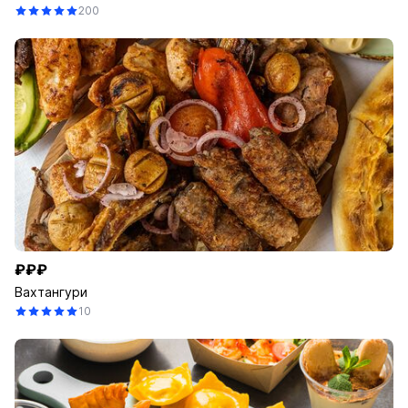
200
₽₽₽
Вахтангури
10