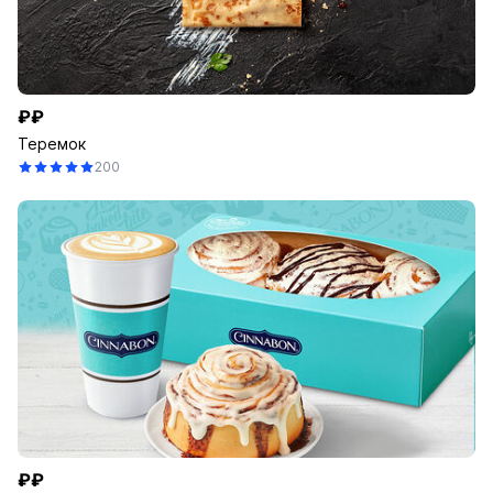
₽₽
Теремок
200
₽₽