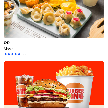
₽₽
Момо
200