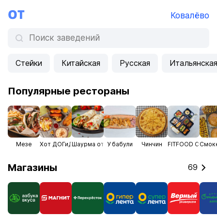
Ковалёво
Стейки
Китайская
Русская
Итальянска
Популярные рестораны
Мезе
Хот ДОГиДОГИ
Шаурма от души халяль
У бабули
Чинчин
FITFOOD Chef Pa
Смок
Магазины
69