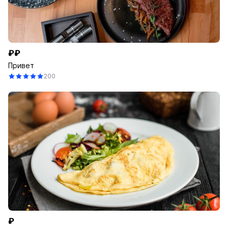
₽₽
Привет
200
₽