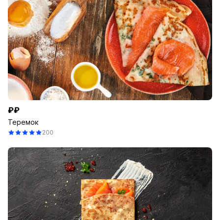
₽₽
Теремок
200