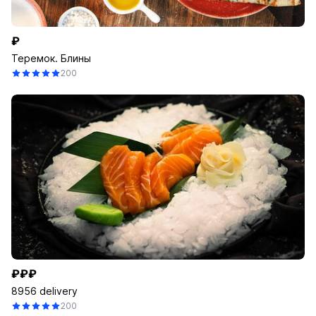
₽
Теремок. Блины
200
₽₽₽
8956 delivery
200