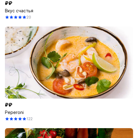
₽₽
Вкус счастья
20
₽₽
Peperoni
122