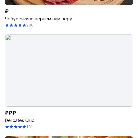
₽
Чебуречкино вернём вам веру
200
₽₽₽
Delicates Club
131