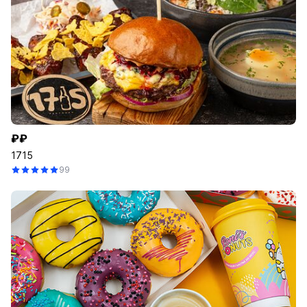
₽₽
1715
99