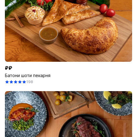
₽₽
Батони шоти пекарня
198