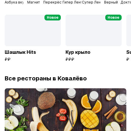
Азбука вкуса
Магнит
Перекрёсток
Гипер Лента
Супер Лента
Верный
Докт
Новое
Новое
Шашлык Hits
Кур крыло
S
₽₽
₽₽₽
₽
Все рестораны в Ковалёво