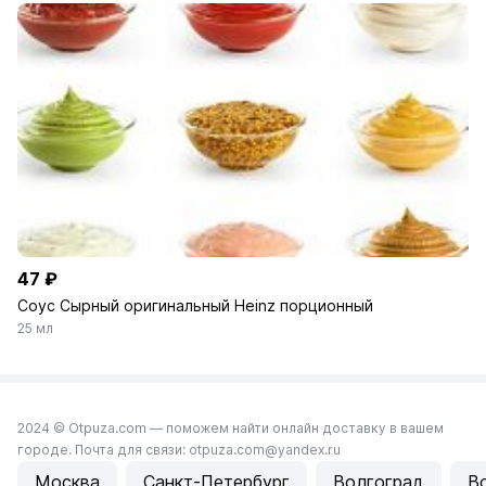
47 ₽
Соус Сырный оригинальный Heinz порционный
25 мл
2024 © Otpuza.com — поможем найти онлайн доставку в вашем
городе. Почта для связи: otpuza.com@yandex.ru
Москва
Санкт-Петербург
Волгоград
В