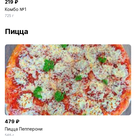
219 ₽
Комбо №1
725 г
Пицца
479 ₽
Пицца Пепперони
565 г