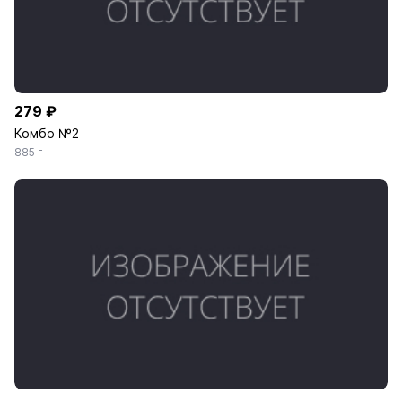
279 ₽
Комбо №2
885 г