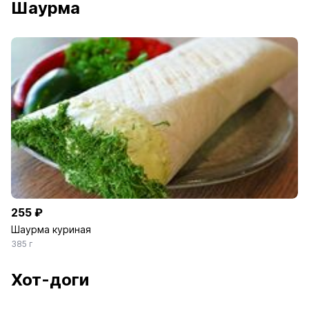
Шаурма
255 ₽
Шаурма куриная
385 г
Хот-доги