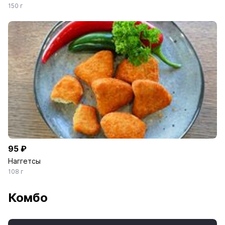
150 г
95 ₽
Наггетсы
108 г
Комбо