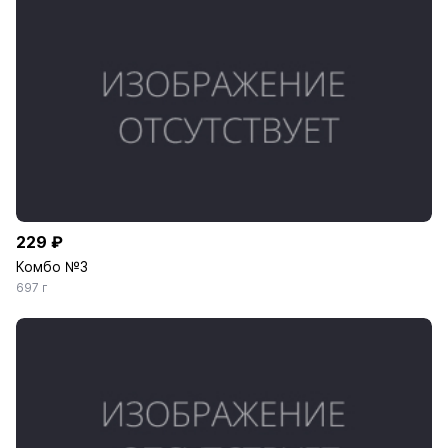
229 ₽
Комбо №3
697 г